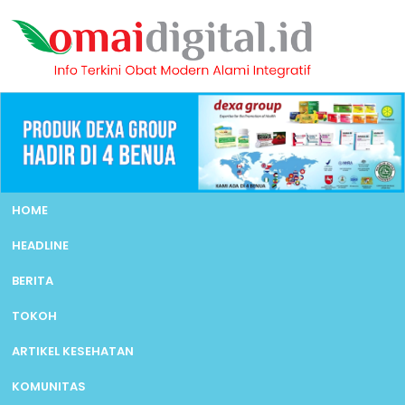
HOME
HEADLINE
BERITA
TOKOH
ARTIKEL KESEHATAN
KOMUNITAS