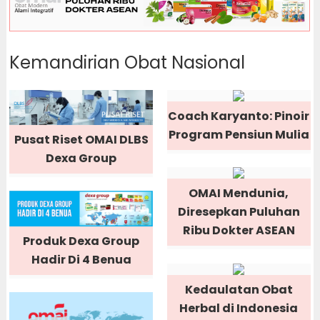
Kemandirian Obat Nasional
Coach Karyanto: Pinoir
Program Pensiun Mulia
Pusat Riset OMAI DLBS
Dexa Group
OMAI Mendunia,
Diresepkan Puluhan
Ribu Dokter ASEAN
Produk Dexa Group
Hadir Di 4 Benua
Kedaulatan Obat
Herbal di Indonesia