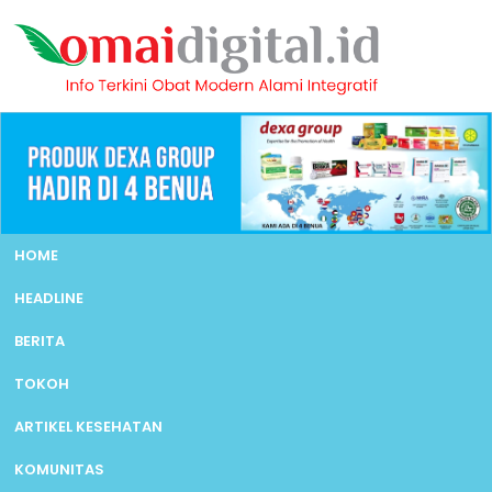
HOME
HEADLINE
BERITA
TOKOH
ARTIKEL KESEHATAN
KOMUNITAS