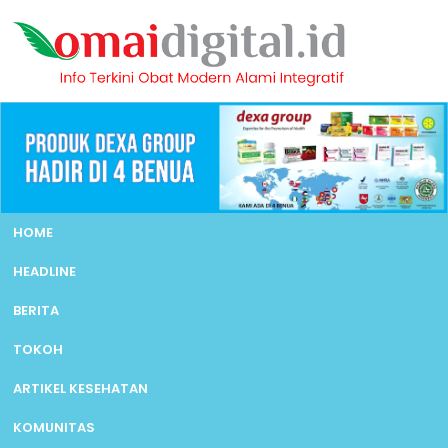
HOME
HEADLINE
BERITA
TOKOH
ARTIKEL KESEHATAN
KOMUNITAS