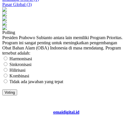
Pasar Global (3)
Polling
Presiden Prabowo Subianto antara lain memiliki Program Prioritas.
Program ini sangat penting untuk meningkatkan pengembangan
Obat Bahan Alam (OBA) Indonesia di masa mendatang. Program
tersebut adalah:
Harmonisasi
Sinkronisasi
Hilirisasi
Kombinasi
Tidak ada jawaban yang tepat
Copyright 2026. All Right Reserved
@
omaidigital.id
MENULIS sesuai FAKTA, MENGABARKAN dengan
NURANI