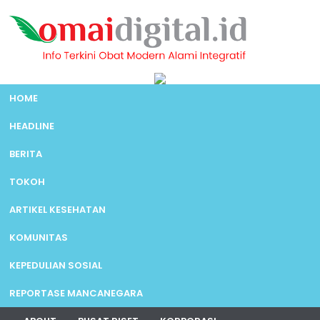
HOME
HEADLINE
BERITA
TOKOH
ARTIKEL KESEHATAN
KOMUNITAS
KEPEDULIAN SOSIAL
REPORTASE MANCANEGARA