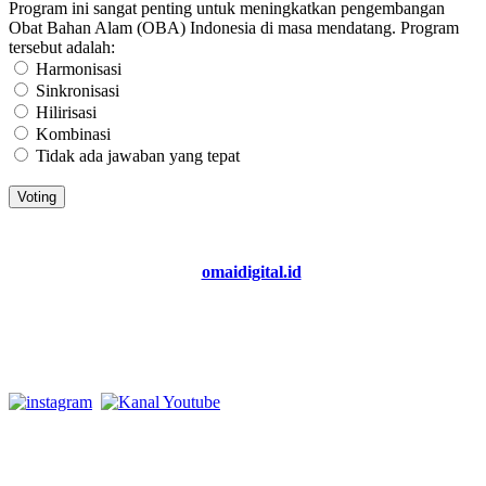
Program ini sangat penting untuk meningkatkan pengembangan
Obat Bahan Alam (OBA) Indonesia di masa mendatang. Program
tersebut adalah:
Harmonisasi
Sinkronisasi
Hilirisasi
Kombinasi
Tidak ada jawaban yang tepat
Copyright 2026. All Right Reserved
@
omaidigital.id
MENULIS sesuai FAKTA, MENGABARKAN dengan
NURANI
Istagram dan Youtube: