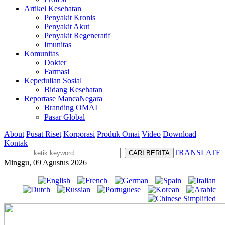
Artikel Kesehatan
Penyakit Kronis
Penyakit Akut
Penyakit Regeneratif
Imunitas
Komunitas
Dokter
Farmasi
Kepedulian Sosial
Bidang Kesehatan
Reportase MancaNegara
Branding OMAI
Pasar Global
About
Pusat Riset
Korporasi
Produk Omai
Video
Download
Kontak
TRANSLATE
Minggu, 09 Agustus 2026