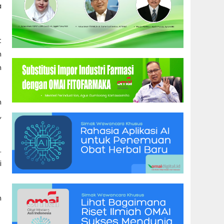
a
t
n
n
n
,
.
i
n