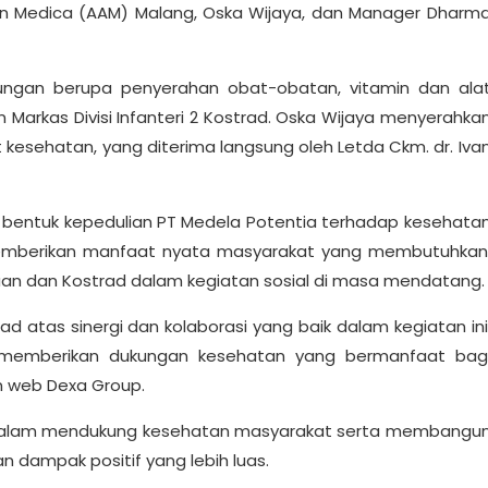
on Medica (AAM) Malang, Oska Wijaya, dan Manager Dharm
ukungan berupa penyerahan obat-obatan, vitamin dan ala
arkas Divisi Infanteri 2 Kostrad. Oska Wijaya menyerahka
kesehatan, yang diterima langsung oleh Letda Ckm. dr. Iva
an bentuk kepedulian PT Medela Potentia terhadap kesehata
memberikan manfaat nyata masyarakat yang membutuhkan
an dan Kostrad dalam kegiatan sosial di masa mendatang.
 atas sinergi dan kolaborasi yang baik dalam kegiatan ini
 memberikan dukungan kesehatan yang bermanfaat bag
an web Dexa Group.
dalam mendukung kesehatan masyarakat serta membangu
 dampak positif yang lebih luas.