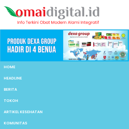
HOME
HEADLINE
BERITA
TOKOH
ARTIKEL KESEHATAN
KOMUNITAS