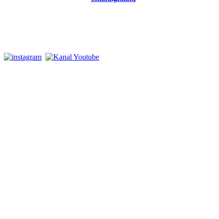
MENULIS sesuai FAKTA, MENGABARKAN dengan
NURANI
Istagram dan Youtube: