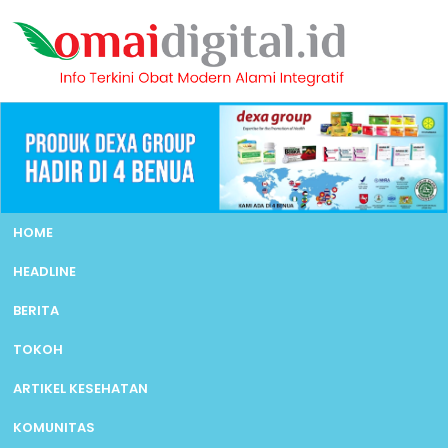
HOME
HEADLINE
BERITA
TOKOH
ARTIKEL KESEHATAN
KOMUNITAS