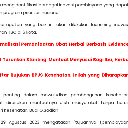
 mengidentifikasi berbagai inovasi pembiayaan yang dapa
rogram prioritas nasional.
empatan yang baik ini akan dilakukan launching inovas
an TBC di 6 kota.
malisasi Pemanfaatan Obat Herbal Berbasis Evidenc
t Turunkan Stunting. Manfaat Menyusui Bagi Ibu, Herb
tar Rujukan BPJS Kesehatan, Inilah yang Diharapka
n penting dalam mewujudkan pembangunan kesehata
at dirasakan manfaatnya oleh masyarakat tanpa haru
i Kesehatan, Budi G.Sadikin
29 Agustus 2023 mengatakan "tujuannya (pembiayaa