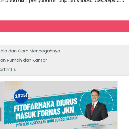
kan pada akhir pengobatan lanjutan.
Redaksi OMAIdigital.id
ejala dan Cara Mencegahnya
gan Rumah dan Kantor
thritis