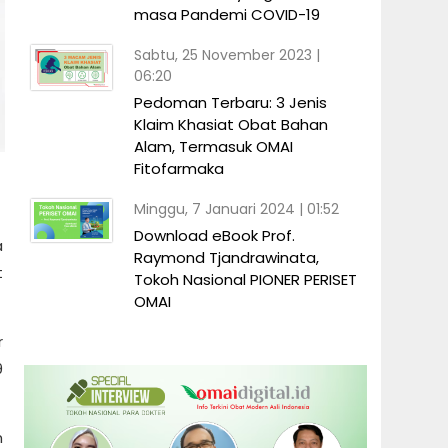
masa Pandemi COVID-19
Sabtu, 25 November 2023 |
06:20
Pedoman Terbaru: 3 Jenis
Klaim Khasiat Obat Bahan
Alam, Termasuk OMAI
Fitofarmaka
Minggu, 7 Januari 2024 | 01:52
Download eBook Prof.
a
Raymond Tjandrawinata,
t
Tokoh Nasional PIONER PERISET
OMAI
r
9
m