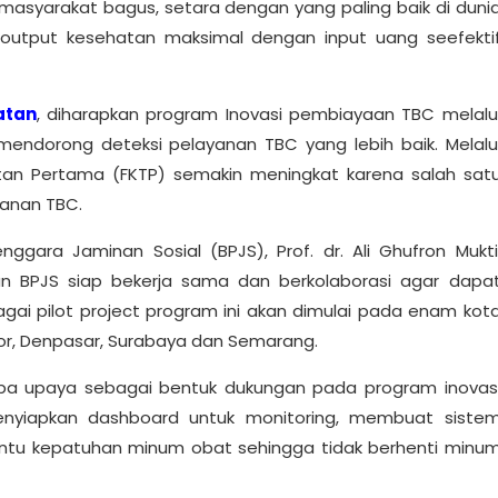
asyarakat bagus, setara dengan yang paling baik di duni
output kesehatan maksimal dengan input uang seefekti
atan
, diharapkan program Inovasi pembiayaan TBC melalu
mendorong deteksi pelayanan TBC yang lebih baik. Melalu
atan Pertama (FKTP) semakin meningkat karena salah sat
yanan TBC.
gara Jaminan Sosial (BPJS), Prof. dr. Ali Ghufron Mukti
 BPJS siap bekerja sama dan berkolaborasi agar dapa
agai pilot project program ini akan dimulai pada enam kot
gor, Denpasar, Surabaya dan Semarang.
apa upaya sebagai bentuk dukungan pada program inovas
nyiapkan dashboard untuk monitoring, membuat siste
bantu kepatuhan minum obat sehingga tidak berhenti minu