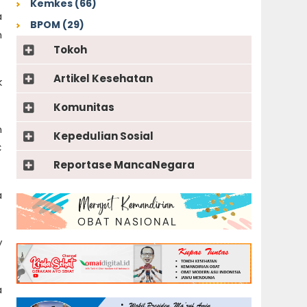
Kemkes (66)
a
BPOM (29)
n
Tokoh
Artikel Kesehatan
k
Komunitas
n
Kepedulian Sosial
C
Reportase MancaNegara
a
y
a