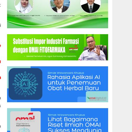
t
i
e
a
n
n
s
n