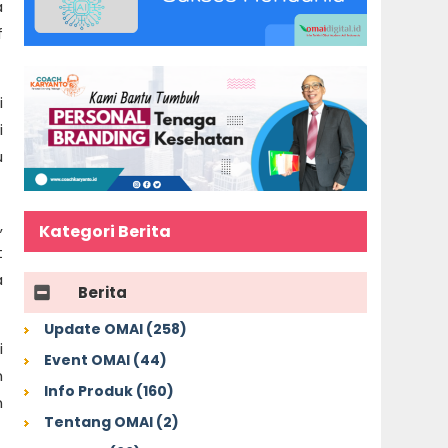
a
f
i
i
u
,
Kategori Berita
t
a
Berita
Update OMAI (258)
i
Event OMAI (44)
m
Info Produk (160)
m
Tentang OMAI (2)