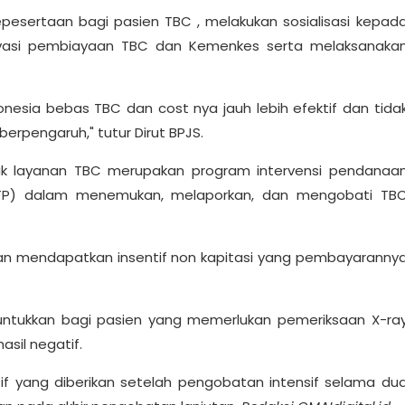
kepesertaan bagi pasien TBC , melakukan sosialisasi kepad
ovasi pembiayaan TBC dan Kemenkes serta melaksanaka
ndonesia bebas TBC dan cost nya jauh lebih efektif dan tida
erpengaruh," tutur Dirut BPJS.
uk layanan TBC merupakan program intervensi pendanaa
FKTP) dalam menemukan, melaporkan, dan mengobati TB
an mendapatkan insentif non kapitasi yang pembayaranny
eruntukkan bagi pasien yang memerlukan pemeriksaan X-ra
asil negatif.
if yang diberikan setelah pengobatan intensif selama du