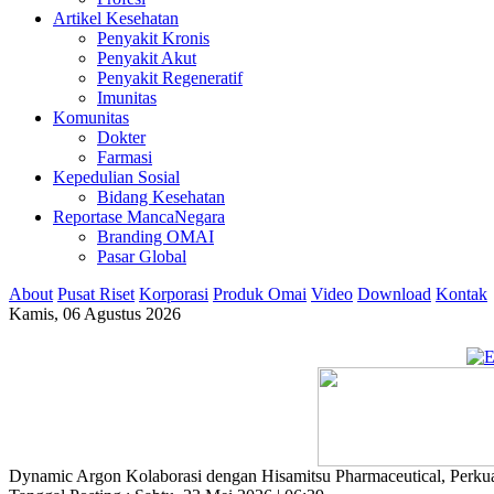
Artikel Kesehatan
Penyakit Kronis
Penyakit Akut
Penyakit Regeneratif
Imunitas
Komunitas
Dokter
Farmasi
Kepedulian Sosial
Bidang Kesehatan
Reportase MancaNegara
Branding OMAI
Pasar Global
About
Pusat Riset
Korporasi
Produk Omai
Video
Download
Kontak
Kamis, 06 Agustus 2026
Dynamic Argon Kolaborasi dengan Hisamitsu Pharmaceutical, Perku