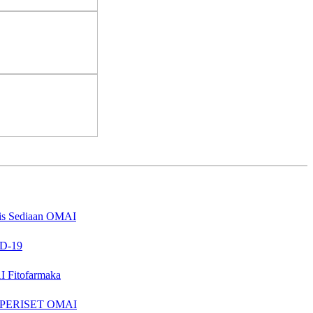
nis Sediaan OMAI
ID-19
I Fitofarmaka
ER PERISET OMAI