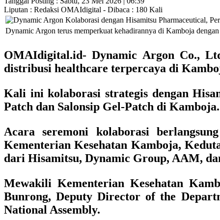
Tanggal Posting : Sabtu, 23 Mei 2026 | 06:39
Liputan : Redaksi OMAIdigital - Dibaca : 180 Kali
Dynamic Argon terus memperkuat kehadirannya di Kamboja dengan m
OMAIdigital.id-
Dynamic Argon Co., Ltd
distribusi healthcare terpercaya di Kamboj
Kali ini kolaborasi strategis dengan
Hisam
Patch dan Salonsip Gel-Patch di Kamboja.
Acara seremoni kolaborasi berlangsu
Kementerian Kesehatan Kamboja, Kedutaan
dari Hisamitsu, Dynamic Group, AAM, da
Mewakili Kementerian Kesehatan Kambo
Bunrong, Deputy Director of the Departm
National Assembly.