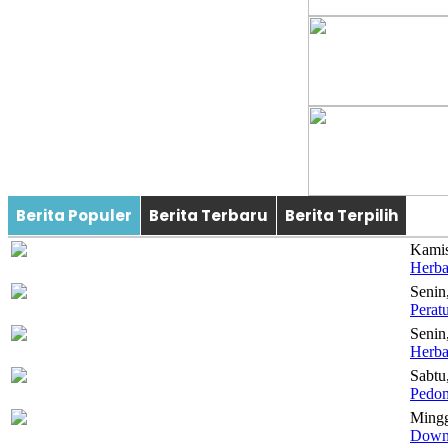
Berita Populer
Berita Terbaru
Berita Terpilih
Kamis
Herb
Senin
Perat
Senin
Herba
Sabtu
Pedom
Mingg
Down