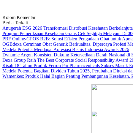
Kolom Komentar
Berita Terkait
Anugerah ESG 2026 Transformasi Distribusi Kesehatan Berkelanjut
Program Pemeriksaan Kesehatan Gratis Cek Segitiga Melayani 15.00
PBF Online-GPOS B2B: Solusi Efisien Pengadaan Obat untuk Apote
OGBdexa Cerminan Obat Generik Berkualitas, Dipercaya Profesi M
Medela Potentia Mendapat Apresiasi Bisnis Indonesia Awards 2026
Dynamic Argon Konsisten Dukung Ketersediaan Darah Nasional di
Dexa Group Raih The Best Corporate Social Responsibility Award 2
Kisah 18 Tahun Produk Ferron Par Pharmaceuticals Sukses Masuk E
Medela Potentia Bagikan Dividen Tahun 2025, Perubahan Direksi da
Wamenkes: Produk Halal Bagian Penting Pembangunan Kesehatan. 