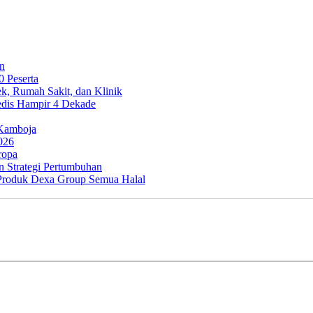
an
0 Peserta
k, Rumah Sakit, dan Klinik
edis Hampir 4 Dekade
 Kamboja
026
ropa
n Strategi Pertumbuhan
Produk Dexa Group Semua Halal