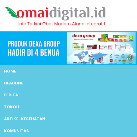
HOME
HEADLINE
BERITA
TOKOH
ARTIKEL KESEHATAN
KOMUNITAS