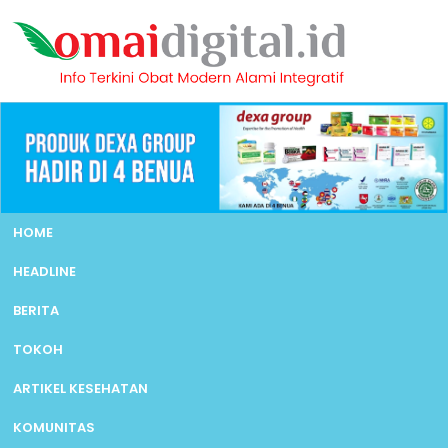
HOME
HEADLINE
BERITA
TOKOH
ARTIKEL KESEHATAN
KOMUNITAS