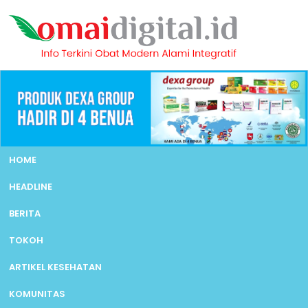
HOME
HEADLINE
BERITA
TOKOH
ARTIKEL KESEHATAN
KOMUNITAS